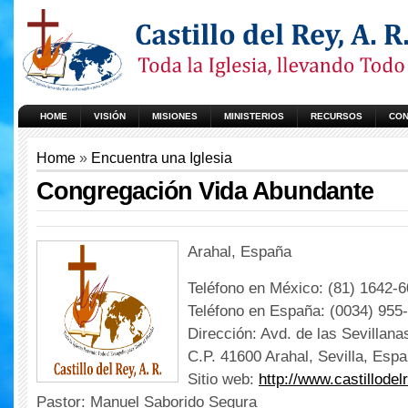
HOME
VISIÓN
MISIONES
MINISTERIOS
RECURSOS
CON
Home
»
Encuentra una Iglesia
Congregación Vida Abundante
Arahal, España
Teléfono en México: (81) 1642-
Teléfono en España: (0034) 955
Dirección: Avd. de las Sevillana
C.P. 41600 Arahal, Sevilla, Espa
Sitio web:
http://www.castillodel
Pastor: Manuel Saborido Segura