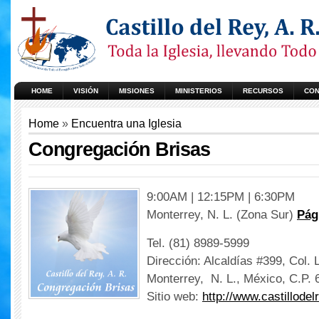
HOME
VISIÓN
MISIONES
MINISTERIOS
RECURSOS
CON
Home
»
Encuentra una Iglesia
Congregación Brisas
9:00AM | 12:15PM | 6:30PM
Monterrey, N. L. (Zona Sur)
Pág
Tel. (81) 8989-5999
Dirección: Alcaldías #399, Col.
Monterrey, N. L., México, C.P. 
Sitio web:
http://www.castillode