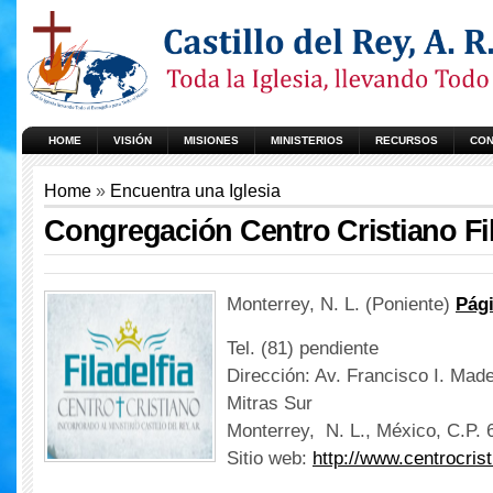
HOME
VISIÓN
MISIONES
MINISTERIOS
RECURSOS
CON
Home
»
Encuentra una Iglesia
Congregación Centro Cristiano Fil
Monterrey, N. L. (Poniente)
Pág
Tel. (81) pendiente
Dirección: Av. Francisco I. Made
Mitras Sur
Monterrey, N. L., México, C.P. 
Sitio web:
http://www.centrocristi