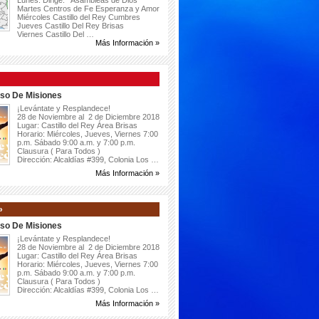
Lunes: Dirige: Asambleas de Dios
Martes Centros de Fe Esperanza y Amor
Miércoles Castillo del Rey Cumbres
Jueves Castillo Del Rey Brisas
Viernes Castillo Del …
Más Información »
so De Misiones
¡Levántate y Resplandece!
28 de Noviembre al 2 de Diciembre 2018
Lugar: Castillo del Rey Área Brisas
Horario: Miércoles, Jueves, Viernes 7:00
p.m. Sábado 9:00 a.m. y 7:00 p.m.
Clausura ( Para Todos )
Dirección: Alcaldías #399, Colonia Los …
Más Información »
»
so De Misiones
¡Levántate y Resplandece!
28 de Noviembre al 2 de Diciembre 2018
Lugar: Castillo del Rey Área Brisas
Horario: Miércoles, Jueves, Viernes 7:00
p.m. Sábado 9:00 a.m. y 7:00 p.m.
Clausura ( Para Todos )
Dirección: Alcaldías #399, Colonia Los …
Más Información »