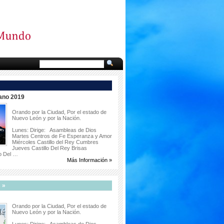
ano 2019
Orando por la Ciudad, Por el estado de
Nuevo León y por la Nación.
Lunes: Dirige: Asambleas de Dios
Martes Centros de Fe Esperanza y Amor
Miércoles Castillo del Rey Cumbres
Jueves Castillo Del Rey Brisas
lo Del …
Más Información »
 »
Orando por la Ciudad, Por el estado de
Nuevo León y por la Nación.