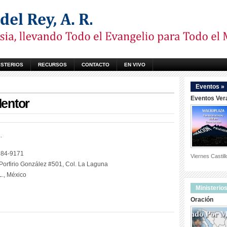
ISTERIOS
RECURSOS
CONTACTO
EN VIVO
Eventos »
Eventos Ver
entor
.
8284-9171
Viernes Castil
 Porfirio González #501, Col. La Laguna
L., México
Ministerios
Oración