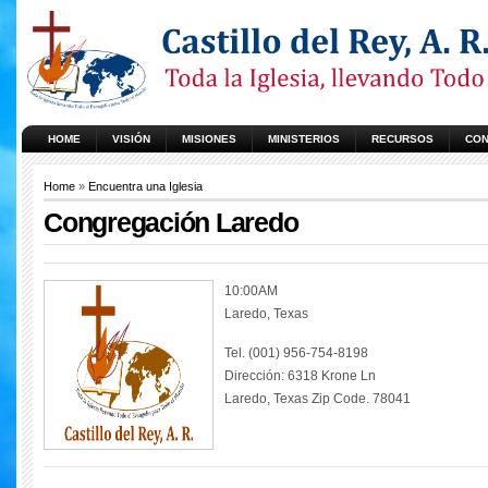
HOME
VISIÓN
MISIONES
MINISTERIOS
RECURSOS
CON
Home
»
Encuentra una Iglesia
Congregación Laredo
10:00AM
Laredo, Texas
Tel. (001) 956-754-8198
Dirección: 6318 Krone Ln
Laredo, Texas Zip Code. 78041