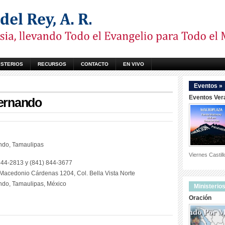
ISTERIOS
RECURSOS
CONTACTO
EN VIVO
Eventos »
Eventos Ver
ernando
ndo, Tamaulipas
Viernes Castil
 844-2813 y (841) 844-3677
 Macedonio Cárdenas 1204, Col. Bella Vista Norte
do, Tamaulipas, México
Ministerios
Oración