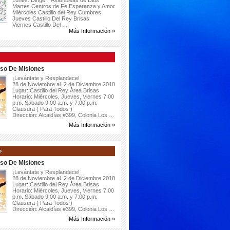
Lunes: Dirige: Asambleas de Dios
Martes Centros de Fe Esperanza y Amor
Miércoles Castillo del Rey Cumbres
Jueves Castillo Del Rey Brisas
Viernes Castillo Del …
Más Información »
so De Misiones
¡Levántate y Resplandece!
28 de Noviembre al 2 de Diciembre 2018
Lugar: Castillo del Rey Área Brisas
Horario: Miércoles, Jueves, Viernes 7:00
p.m. Sábado 9:00 a.m. y 7:00 p.m.
Clausura ( Para Todos )
Dirección: Alcaldías #399, Colonia Los …
Más Información »
»
so De Misiones
¡Levántate y Resplandece!
28 de Noviembre al 2 de Diciembre 2018
Lugar: Castillo del Rey Área Brisas
Horario: Miércoles, Jueves, Viernes 7:00
p.m. Sábado 9:00 a.m. y 7:00 p.m.
Clausura ( Para Todos )
Dirección: Alcaldías #399, Colonia Los …
Más Información »