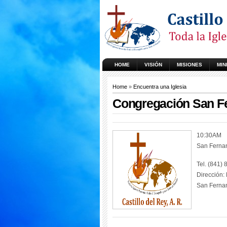
HOME
VISIÓN
MISIONES
MIN
Home
»
Encuentra una Iglesia
Congregación San F
10:30AM
San Ferna
Tel. (841)
Dirección:
San Fernan