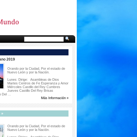
ano 2019
Orando por la Ciudad, Por el estado de
Nuevo León y por la Nación.
Lunes: Dirige: Asambleas de Dios
Martes Centros de Fe Esperanza y Amor
Miércoles Castillo del Rey Cumbres
Jueves Castillo Del Rey Brisas
lo Del …
Más Información »
 »
Orando por la Ciudad, Por el estado de
Nuevo León y por la Nación.