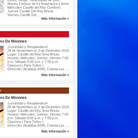
Lunes: Dirige: Asambleas de Dios
Martes Centros de Fe Esperanza y Amor
Miércoles Castillo del Rey Cumbres
Jueves Castillo Del Rey Brisas
Viernes Castillo Del …
Más Información »
so De Misiones
¡Levántate y Resplandece!
28 de Noviembre al 2 de Diciembre 2018
Lugar: Castillo del Rey Área Brisas
Horario: Miércoles, Jueves, Viernes 7:00
p.m. Sábado 9:00 a.m. y 7:00 p.m.
Clausura ( Para Todos )
Dirección: Alcaldías #399, Colonia Los …
Más Información »
»
so De Misiones
¡Levántate y Resplandece!
28 de Noviembre al 2 de Diciembre 2018
Lugar: Castillo del Rey Área Brisas
Horario: Miércoles, Jueves, Viernes 7:00
p.m. Sábado 9:00 a.m. y 7:00 p.m.
Clausura ( Para Todos )
Dirección: Alcaldías #399, Colonia Los …
Más Información »