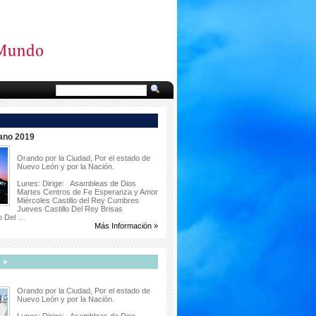
ano 2019
Orando por la Ciudad, Por el estado de
Nuevo León y por la Nación.
Lunes: Dirige: Asambleas de Dios
Martes Centros de Fe Esperanza y Amor
Miércoles Castillo del Rey Cumbres
Jueves Castillo Del Rey Brisas
lo Del …
Más Información »
 »
Orando por la Ciudad, Por el estado de
Nuevo León y por la Nación.