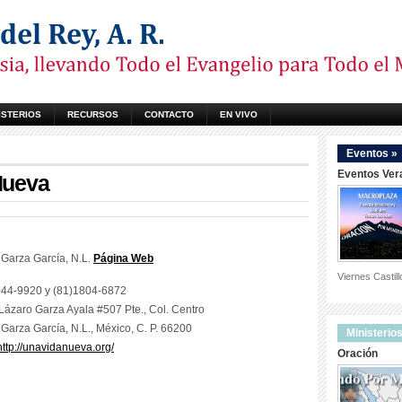
ISTERIOS
RECURSOS
CONTACTO
EN VIVO
Eventos »
Eventos Ver
Nueva
Garza García, N.L.
Página Web
Viernes Castil
8044-9920 y (81)1804-6872
 Lázaro Garza Ayala #507 Pte., Col. Centro
Garza García, N.L., México, C. P. 66200
Ministerios
http://unavidanueva.org/
Oración