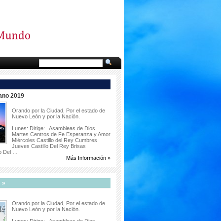
ano 2019
Orando por la Ciudad, Por el estado de
Nuevo León y por la Nación.
Lunes: Dirige: Asambleas de Dios
Martes Centros de Fe Esperanza y Amor
Miércoles Castillo del Rey Cumbres
Jueves Castillo Del Rey Brisas
lo Del …
Más Información »
 »
Orando por la Ciudad, Por el estado de
Nuevo León y por la Nación.