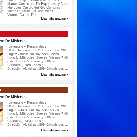
Lunes: Dirige: Asambleas de Dios
Martes Centros de Fe Esperanza y Amor
Miércoles Castillo del Rey Cumbres
Jueves Castillo Del Rey Brisas
Viernes Castillo Del …
Más Información »
so De Misiones
¡Levántate y Resplandece!
28 de Noviembre al 2 de Diciembre 2018
Lugar: Castillo del Rey Área Brisas
Horario: Miércoles, Jueves, Viernes 7:00
p.m. Sábado 9:00 a.m. y 7:00 p.m.
Clausura ( Para Todos )
Dirección: Alcaldías #399, Colonia Los …
Más Información »
»
so De Misiones
¡Levántate y Resplandece!
28 de Noviembre al 2 de Diciembre 2018
Lugar: Castillo del Rey Área Brisas
Horario: Miércoles, Jueves, Viernes 7:00
p.m. Sábado 9:00 a.m. y 7:00 p.m.
Clausura ( Para Todos )
Dirección: Alcaldías #399, Colonia Los …
Más Información »