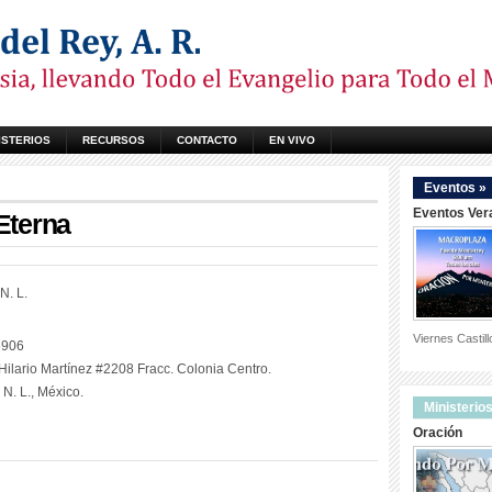
ISTERIOS
RECURSOS
CONTACTO
EN VIVO
Eventos »
Eventos Ver
Eterna
N. L.
Viernes Castil
5906
 Hilario Martínez #2208 Fracc. Colonia Centro.
N. L., México.
Ministerios
Oración