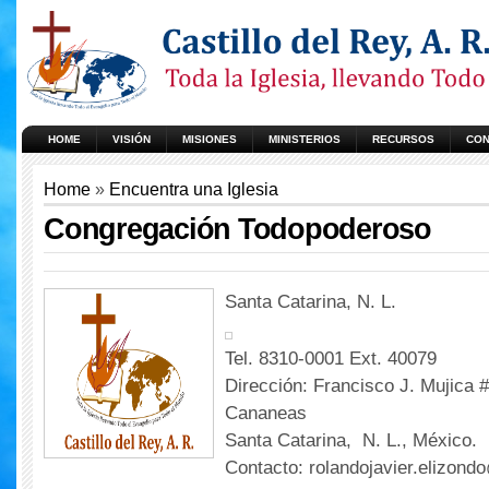
HOME
VISIÓN
MISIONES
MINISTERIOS
RECURSOS
CON
Home
»
Encuentra una Iglesia
Congregación Todopoderoso
Santa Catarina, N. L.
Tel. 8310-0001 Ext. 40079
Dirección: Francisco J. Mujica #
Cananeas
Santa Catarina, N. L., México.
Contacto: rolandojavier.elizon